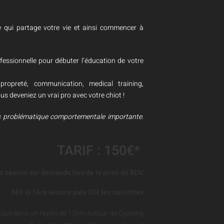
e qui partage votre vie et ainsi commencer à
ssionnelle pour débuter l’éducation de votre
, propreté, communication, medical training,
us deveniez un vrai pro avec votre chiot !
s problématique comportementale importante.
TARIF : 150€*
a séance sur demande lors de la prise de RDV
60€ la 1ère séance puis 30€ les suivantes
nclus dans un rayon de 15km autour de Cysoing